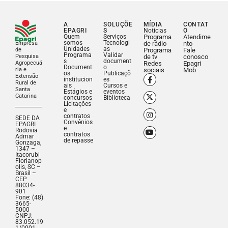
A
SOLUÇÕE
MÍDIA
CONTAT
EPAGRI
S
Noticias
O
Quem
Serviços
Programa
Atendime
somos
Tecnologi
Empresa
de rádio
nto
Unidades
as
de
Programa
Fale
Programa
Validar
Pesquisa
de tv
conosco
s
document
Agropecuá
Redes
Epagri
Document
o
ria e
sociais
Mob
os
Publicaçõ
Extensão
institucion
es
Rural de
ais
Cursos e
Santa
Estágios e
eventos
Catarina
concursos
Biblioteca
Licitações
e
contratos
SEDE DA
Convênios
EPAGRI
e
Rodovia
contratos
Admar
de repasse
Gonzaga,
1347 –
Itacorubi
Florianop
olis, SC –
Brasil –
CEP
88034-
901
Fone: (48)
3665-
5000
CNPJ:
83.052.19