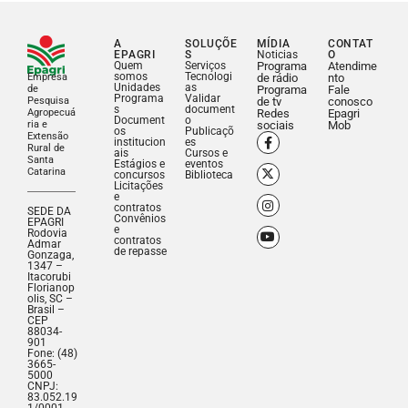
A
SOLUÇÕE
MÍDIA
CONTAT
EPAGRI
S
Noticias
O
Quem
Serviços
Programa
Atendime
somos
Tecnologi
Empresa
de rádio
nto
Unidades
as
de
Programa
Fale
Programa
Validar
Pesquisa
de tv
conosco
s
document
Agropecuá
Redes
Epagri
Document
o
ria e
sociais
Mob
os
Publicaçõ
Extensão
institucion
es
Rural de
ais
Cursos e
Santa
Estágios e
eventos
Catarina
concursos
Biblioteca
Licitações
e
contratos
SEDE DA
Convênios
EPAGRI
e
Rodovia
contratos
Admar
de repasse
Gonzaga,
1347 –
Itacorubi
Florianop
olis, SC –
Brasil –
CEP
88034-
901
Fone: (48)
3665-
5000
CNPJ:
83.052.19