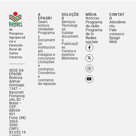
A
SOLUÇÕE
MÍDIA
CONTAT
EPAGRI
S
Noticias
O
Quem
Serviços
Programa
Atendime
somos
Tecnologi
Empresa
de rádio
nto
Unidades
as
de
Programa
Fale
Programa
Validar
Pesquisa
de tv
conosco
s
document
Agropecuá
Redes
Epagri
Document
o
ria e
sociais
Mob
os
Publicaçõ
Extensão
institucion
es
Rural de
ais
Cursos e
Santa
Estágios e
eventos
Catarina
concursos
Biblioteca
Licitações
e
contratos
SEDE DA
Convênios
EPAGRI
e
Rodovia
contratos
Admar
de repasse
Gonzaga,
1347 –
Itacorubi
Florianop
olis, SC –
Brasil –
CEP
88034-
901
Fone: (48)
3665-
5000
CNPJ:
83.052.19