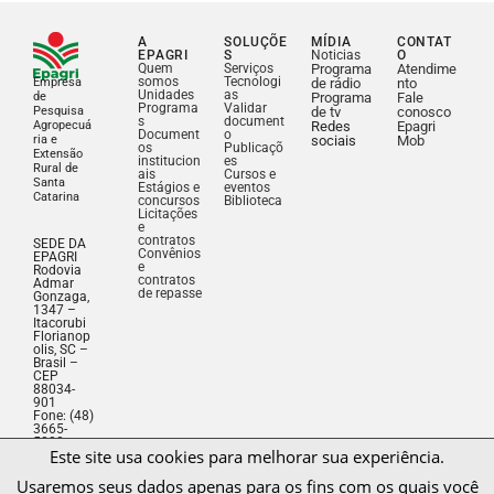
A
SOLUÇÕE
MÍDIA
CONTAT
EPAGRI
S
Noticias
O
Quem
Serviços
Programa
Atendime
somos
Tecnologi
Empresa
de rádio
nto
Unidades
as
de
Programa
Fale
Programa
Validar
Pesquisa
de tv
conosco
s
document
Agropecuá
Redes
Epagri
Document
o
ria e
sociais
Mob
os
Publicaçõ
Extensão
institucion
es
Rural de
ais
Cursos e
Santa
Estágios e
eventos
Catarina
concursos
Biblioteca
Licitações
e
contratos
SEDE DA
Convênios
EPAGRI
e
Rodovia
contratos
Admar
de repasse
Gonzaga,
1347 –
Itacorubi
Florianop
olis, SC –
Brasil –
CEP
88034-
901
Este site usa cookies para melhorar sua experiência.
Fone: (48)
3665-
Usaremos seus dados apenas para os fins com os quais você
5000
CNPJ:
consente.
83.052.19
1/0001-