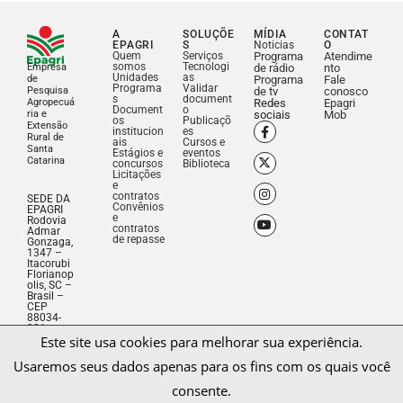
A
SOLUÇÕE
MÍDIA
CONTAT
EPAGRI
S
Noticias
O
Quem
Serviços
Programa
Atendime
somos
Tecnologi
Empresa
de rádio
nto
Unidades
as
de
Programa
Fale
Programa
Validar
Pesquisa
de tv
conosco
s
document
Agropecuá
Redes
Epagri
Document
o
ria e
sociais
Mob
os
Publicaçõ
Extensão
institucion
es
Rural de
ais
Cursos e
Santa
Estágios e
eventos
Catarina
concursos
Biblioteca
Licitações
e
contratos
SEDE DA
Convênios
EPAGRI
e
Rodovia
contratos
Admar
de repasse
Gonzaga,
1347 –
Itacorubi
Florianop
olis, SC –
Brasil –
Este site usa cookies para melhorar sua experiência.
CEP
88034-
Usaremos seus dados apenas para os fins com os quais você
901
Fone: (48)
3665-
consente.
5000
CNPJ:
83.052.19
1/0001-
Aceitar
Salvar decisão