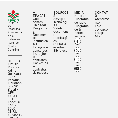
A
SOLUÇÕE
MÍDIA
CONTAT
EPAGRI
S
Noticias
O
Quem
Serviços
Programa
Atendime
somos
Tecnologi
Empresa
de rádio
nto
Unidades
as
de
Programa
Fale
Programa
Validar
Pesquisa
de tv
conosco
s
document
Agropecuá
Redes
Epagri
Document
o
ria e
sociais
Mob
os
Publicaçõ
Extensão
institucion
es
Rural de
ais
Cursos e
Santa
Estágios e
eventos
Catarina
concursos
Biblioteca
Licitações
e
contratos
SEDE DA
Convênios
EPAGRI
e
Rodovia
contratos
Admar
de repasse
Gonzaga,
1347 –
Itacorubi
Florianop
olis, SC –
Brasil –
CEP
88034-
901
Fone: (48)
3665-
5000
CNPJ:
83.052.19