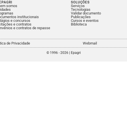
EPAGRI
SOLUÇÕES
uem somos
Serviços
idades
Tecnologias
ogramas
Validar documento
cumentos institucionais
Publicações
tágios e concursos
Cursos e eventos
citações e contratos
Biblioteca
nvênios e contratos de repasse
ítica de Privacidade
Webmail
© 1996 - 2026 | Epagri