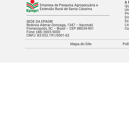
A 
Empresa de Pesquisa Agropecuária e
Q
Extensão Rural de Santa Catarina
Un
Pr
Do
Es
SEDE DA EPAGRI
Li
Rodovia Admar Gonzaga, 1347 – Itacorubi
Co
Florianopolis, SC – Brasil – CEP 88034-901
Fone: (48) 3665-5000
CNPJ: 83.052.191/0001-62
Mapa do Site
Pol