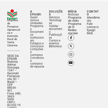
A
SOLUÇÕE
MÍDIA
CONTAT
EPAGRI
S
Noticias
O
Quem
Serviços
Programa
Atendime
somos
Tecnologi
Empresa
de rádio
nto
Unidades
as
de
Programa
Fale
Programa
Validar
Pesquisa
de tv
conosco
s
document
Agropecuá
Redes
Epagri
Document
o
ria e
sociais
Mob
os
Publicaçõ
Extensão
institucion
es
Rural de
ais
Cursos e
Santa
Estágios e
eventos
Catarina
concursos
Biblioteca
Licitações
e
contratos
SEDE DA
Convênios
EPAGRI
e
Rodovia
contratos
Admar
de repasse
Gonzaga,
1347 –
Itacorubi
Florianop
olis, SC –
Brasil –
CEP
88034-
901
Fone: (48)
3665-
5000
CNPJ:
83.052.19