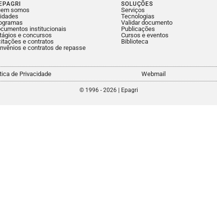
EPAGRI
SOLUÇÕES
uem somos
Serviços
idades
Tecnologias
ogramas
Validar documento
cumentos institucionais
Publicações
tágios e concursos
Cursos e eventos
citações e contratos
Biblioteca
nvênios e contratos de repasse
ítica de Privacidade
Webmail
© 1996 - 2026 | Epagri