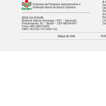
A 
Empresa de Pesquisa Agropecuária e
Q
Extensão Rural de Santa Catarina
Un
Pr
Do
Es
SEDE DA EPAGRI
Li
Rodovia Admar Gonzaga, 1347 – Itacorubi
Co
Florianopolis, SC – Brasil – CEP 88034-901
Fone: (48) 3665-5000
CNPJ: 83.052.191/0001-62
Mapa do Site
Pol