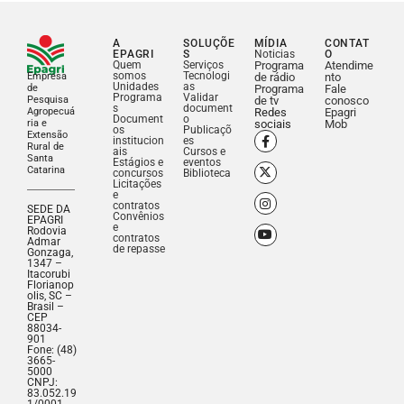
A
SOLUÇÕE
MÍDIA
CONTAT
EPAGRI
S
Noticias
O
Quem
Serviços
Programa
Atendime
somos
Tecnologi
Empresa
de rádio
nto
Unidades
as
de
Programa
Fale
Programa
Validar
Pesquisa
de tv
conosco
s
document
Agropecuá
Redes
Epagri
Document
o
ria e
sociais
Mob
os
Publicaçõ
Extensão
institucion
es
Rural de
ais
Cursos e
Santa
Estágios e
eventos
Catarina
concursos
Biblioteca
Licitações
e
contratos
SEDE DA
Convênios
EPAGRI
e
Rodovia
contratos
Admar
de repasse
Gonzaga,
1347 –
Itacorubi
Florianop
olis, SC –
Brasil –
CEP
88034-
901
Fone: (48)
3665-
5000
CNPJ:
83.052.19