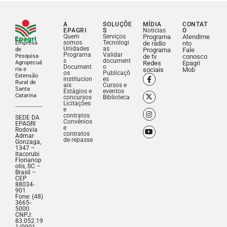
A
SOLUÇÕE
MÍDIA
CONTAT
EPAGRI
S
Noticias
O
Quem
Serviços
Programa
Atendime
somos
Tecnologi
Empresa
de rádio
nto
Unidades
as
de
Programa
Fale
Programa
Validar
Pesquisa
de tv
conosco
s
document
Agropecuá
Redes
Epagri
Document
o
ria e
sociais
Mob
os
Publicaçõ
Extensão
institucion
es
Rural de
ais
Cursos e
Santa
Estágios e
eventos
Catarina
concursos
Biblioteca
Licitações
e
contratos
SEDE DA
Convênios
EPAGRI
e
Rodovia
contratos
Admar
de repasse
Gonzaga,
1347 –
Itacorubi
Florianop
olis, SC –
Brasil –
CEP
88034-
901
Fone: (48)
3665-
5000
CNPJ:
83.052.19