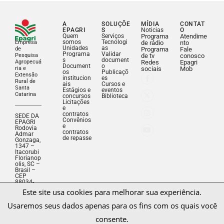
A
SOLUÇÕE
MÍDIA
CONTAT
EPAGRI
S
Noticias
O
Quem
Serviços
Programa
Atendime
somos
Tecnologi
Empresa
de rádio
nto
Unidades
as
de
Programa
Fale
Programa
Validar
Pesquisa
de tv
conosco
s
document
Agropecuá
Redes
Epagri
Document
o
ria e
sociais
Mob
os
Publicaçõ
Extensão
institucion
es
Rural de
ais
Cursos e
Santa
Estágios e
eventos
Catarina
concursos
Biblioteca
Licitações
e
contratos
SEDE DA
Convênios
EPAGRI
e
Rodovia
contratos
Admar
de repasse
Gonzaga,
1347 –
Itacorubi
Florianop
olis, SC –
Este site usa cookies para melhorar sua experiência.
Brasil –
CEP
88034-
Usaremos seus dados apenas para os fins com os quais você
901
Fone: (48)
consente.
3665-
5000
CNPJ:
83.052.19
Aceitar
Salvar decisão