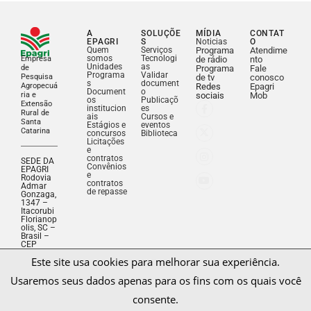
A
SOLUÇÕE
MÍDIA
CONTAT
EPAGRI
S
Noticias
O
Quem
Serviços
Programa
Atendime
somos
Tecnologi
Empresa
de rádio
nto
Unidades
as
de
Programa
Fale
Programa
Validar
Pesquisa
de tv
conosco
s
document
Agropecuá
Redes
Epagri
Document
o
ria e
sociais
Mob
os
Publicaçõ
Extensão
institucion
es
Rural de
ais
Cursos e
Santa
Estágios e
eventos
Catarina
concursos
Biblioteca
Licitações
e
contratos
SEDE DA
Convênios
EPAGRI
e
Rodovia
contratos
Admar
de repasse
Gonzaga,
1347 –
Itacorubi
Florianop
olis, SC –
Este site usa cookies para melhorar sua experiência.
Brasil –
CEP
Usaremos seus dados apenas para os fins com os quais você
88034-
901
consente.
Fone: (48)
3665-
5000
CNPJ:
Aceitar
Salvar decisão
83.052.19