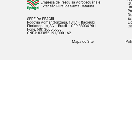
Empresa de Pesquisa Agropecuária e
Q
Extensão Rural de Santa Catarina
Un
Pr
Do
Es
SEDE DA EPAGRI
Li
Rodovia Admar Gonzaga, 1347 – Itacorubi
Florianopolis, SC – Brasil – CEP 88034-901
Co
Fone: (48) 3665-5000
CNPJ: 83.052.191/0001-62
Mapa do Site
Pol