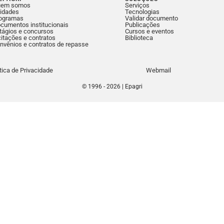
uem somos
Serviços
idades
Tecnologias
ogramas
Validar documento
cumentos institucionais
Publicações
tágios e concursos
Cursos e eventos
citações e contratos
Biblioteca
nvênios e contratos de repasse
ítica de Privacidade
Webmail
© 1996 - 2026 | Epagri