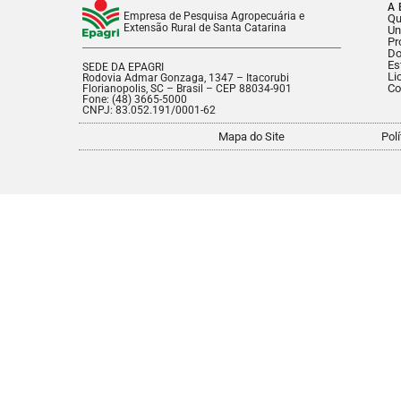
A 
Empresa de Pesquisa Agropecuária e
Q
Extensão Rural de Santa Catarina
Un
Pr
Do
Es
SEDE DA EPAGRI
Li
Rodovia Admar Gonzaga, 1347 – Itacorubi
Co
Florianopolis, SC – Brasil – CEP 88034-901
Fone: (48) 3665-5000
CNPJ: 83.052.191/0001-62
Mapa do Site
Pol