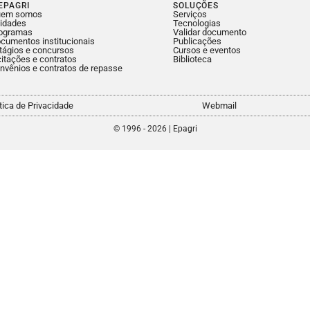
EPAGRI
SOLUÇÕES
uem somos
Serviços
idades
Tecnologias
ogramas
Validar documento
cumentos institucionais
Publicações
tágios e concursos
Cursos e eventos
citações e contratos
Biblioteca
nvênios e contratos de repasse
ítica de Privacidade
Webmail
© 1996 - 2026 | Epagri