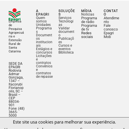
A
SOLUÇÕE
MÍDIA
CONTAT
EPAGRI
S
Noticias
O
Quem
Serviços
Programa
Atendime
somos
Tecnologi
Empresa
de rádio
nto
Unidades
as
de
Programa
Fale
Programa
Validar
Pesquisa
de tv
conosco
s
document
Agropecuá
Redes
Epagri
Document
o
ria e
sociais
Mob
os
Publicaçõ
Extensão
institucion
es
Rural de
ais
Cursos e
Santa
Estágios e
eventos
Catarina
concursos
Biblioteca
Licitações
e
contratos
SEDE DA
Convênios
EPAGRI
e
Rodovia
contratos
Admar
de repasse
Gonzaga,
1347 –
Itacorubi
Florianop
olis, SC –
Brasil –
CEP
88034-
901
Fone: (48)
3665-
Este site usa cookies para melhorar sua experiência.
5000
CNPJ:
Usaremos seus dados apenas para os fins com os quais você
83.052.19
1/0001-
consente.