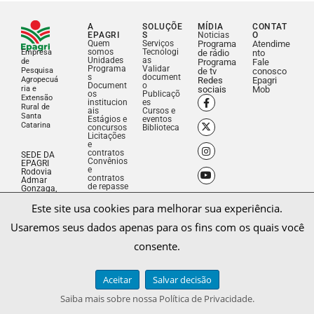
A
SOLUÇÕE
MÍDIA
CONTAT
EPAGRI
S
Noticias
O
Quem
Serviços
Programa
Atendime
somos
Tecnologi
Empresa
de rádio
nto
Unidades
as
de
Programa
Fale
Programa
Validar
Pesquisa
de tv
conosco
s
document
Agropecuá
Redes
Epagri
Document
o
ria e
sociais
Mob
os
Publicaçõ
Extensão
institucion
es
Rural de
ais
Cursos e
Santa
Estágios e
eventos
Catarina
concursos
Biblioteca
Licitações
e
contratos
SEDE DA
Convênios
EPAGRI
e
Rodovia
contratos
Admar
de repasse
Gonzaga,
1347 –
Este site usa cookies para melhorar sua experiência.
Itacorubi
Florianop
olis, SC –
Usaremos seus dados apenas para os fins com os quais você
Brasil –
CEP
consente.
88034-
901
Fone: (48)
3665-
Aceitar
Salvar decisão
5000
CNPJ:
Saiba mais sobre nossa Política de Privacidade.
83.052.19
1/0001-