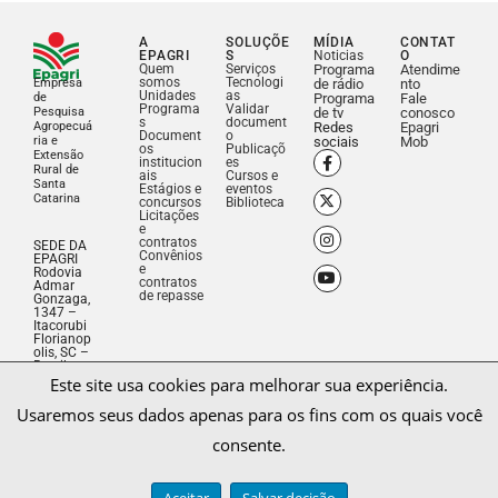
A
SOLUÇÕE
MÍDIA
CONTAT
EPAGRI
S
Noticias
O
Quem
Serviços
Programa
Atendime
somos
Tecnologi
Empresa
de rádio
nto
Unidades
as
de
Programa
Fale
Programa
Validar
Pesquisa
de tv
conosco
s
document
Agropecuá
Redes
Epagri
Document
o
ria e
sociais
Mob
os
Publicaçõ
Extensão
institucion
es
Rural de
ais
Cursos e
Santa
Estágios e
eventos
Catarina
concursos
Biblioteca
Licitações
e
contratos
SEDE DA
Convênios
EPAGRI
e
Rodovia
contratos
Admar
de repasse
Gonzaga,
1347 –
Itacorubi
Florianop
Este site usa cookies para melhorar sua experiência.
olis, SC –
Brasil –
Usaremos seus dados apenas para os fins com os quais você
CEP
88034-
consente.
901
Fone: (48)
3665-
5000
Aceitar
Salvar decisão
CNPJ:
83.052.19
1/0001-
Saiba mais sobre nossa Política de Privacidade.