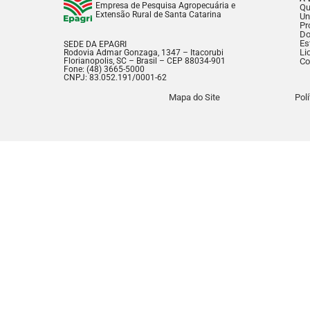
Empresa de Pesquisa Agropecuária e
Q
Extensão Rural de Santa Catarina
Un
Pr
Do
Es
SEDE DA EPAGRI
Li
Rodovia Admar Gonzaga, 1347 – Itacorubi
Florianopolis, SC – Brasil – CEP 88034-901
Co
Fone: (48) 3665-5000
CNPJ: 83.052.191/0001-62
Mapa do Site
Pol