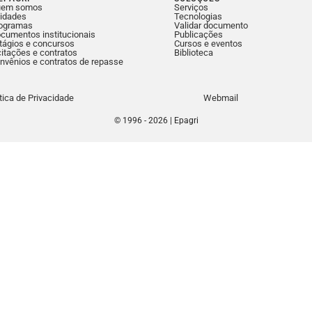
uem somos
Serviços
idades
Tecnologias
ogramas
Validar documento
cumentos institucionais
Publicações
tágios e concursos
Cursos e eventos
citações e contratos
Biblioteca
nvênios e contratos de repasse
ítica de Privacidade
Webmail
© 1996 - 2026 | Epagri