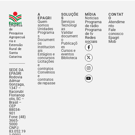
A
SOLUÇÕE
MÍDIA
CONTAT
EPAGRI
S
Noticias
O
Quem
Serviços
Programa
Atendime
somos
Tecnologi
Empresa
de rádio
nto
Unidades
as
de
Programa
Fale
Programa
Validar
Pesquisa
de tv
conosco
s
document
Agropecuá
Redes
Epagri
Document
o
ria e
sociais
Mob
os
Publicaçõ
Extensão
institucion
es
Rural de
ais
Cursos e
Santa
Estágios e
eventos
Catarina
concursos
Biblioteca
Licitações
e
contratos
SEDE DA
Convênios
EPAGRI
e
Rodovia
contratos
Admar
de repasse
Gonzaga,
1347 –
Itacorubi
Florianop
olis, SC –
Brasil –
CEP
88034-
901
Fone: (48)
3665-
5000
CNPJ:
83.052.19