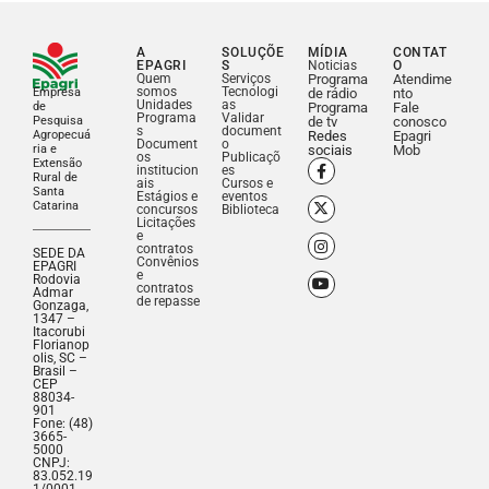
A
SOLUÇÕE
MÍDIA
CONTAT
EPAGRI
S
Noticias
O
Quem
Serviços
Programa
Atendime
somos
Tecnologi
Empresa
de rádio
nto
Unidades
as
de
Programa
Fale
Programa
Validar
Pesquisa
de tv
conosco
s
document
Agropecuá
Redes
Epagri
Document
o
ria e
sociais
Mob
os
Publicaçõ
Extensão
institucion
es
Rural de
ais
Cursos e
Santa
Estágios e
eventos
Catarina
concursos
Biblioteca
Licitações
e
contratos
SEDE DA
Convênios
EPAGRI
e
Rodovia
contratos
Admar
de repasse
Gonzaga,
1347 –
Itacorubi
Florianop
olis, SC –
Brasil –
CEP
88034-
901
Fone: (48)
3665-
5000
CNPJ:
83.052.19