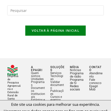
VOLTAR À PÁGINA INICIAL
A
SOLUÇÕE
MÍDIA
CONTAT
EPAGRI
S
Noticias
O
Quem
Serviços
Programa
Atendime
somos
Tecnologi
Empresa
de rádio
nto
Unidades
as
de
Programa
Fale
Programa
Validar
Pesquisa
de tv
conosco
s
document
Agropecuá
Redes
Epagri
Document
o
ria e
sociais
Mob
os
Publicaçõ
Extensão
Este site usa cookies para melhorar sua experiência.
institucion
es
Rural de
ais
Cursos e
Santa
Estágios e
eventos
Usaremos seus dados apenas para os fins com os quais você
Catarina
concursos
Biblioteca
Licitações
consente.
e