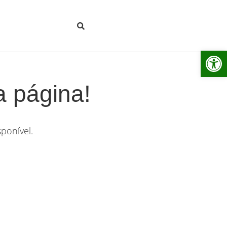
Ab
a página!
ponível.