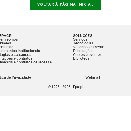
VOLTAR À PÁGINA INICIAL
EPAGRI
SOLUÇÕES
uem somos
Serviços
idades
Tecnologias
ogramas
Validar documento
cumentos institucionais
Publicações
tágios e concursos
Cursos e eventos
citações e contratos
Biblioteca
nvênios e contratos de repasse
ítica de Privacidade
Webmail
© 1996 - 2026 | Epagri