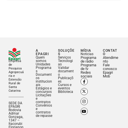
A
SOLUÇÕE
MÍDIA
CONTAT
EPAGRI
S
Noticias
O
Quem
Serviços
Programa
Atendime
somos
Tecnologi
Empresa
de rádio
nto
Unidades
as
de
Programa
Fale
Programa
Validar
Pesquisa
de tv
conosco
s
document
Agropecuá
Redes
Epagri
Document
o
ria e
sociais
Mob
os
Publicaçõ
Extensão
institucion
es
Rural de
ais
Cursos e
Santa
Estágios e
eventos
Catarina
concursos
Biblioteca
Licitações
e
contratos
SEDE DA
Convênios
EPAGRI
e
Rodovia
contratos
Admar
de repasse
Gonzaga,
1347 –
Itacorubi
Florianop